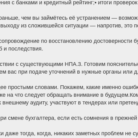
ния с банками и кредитный рейтинг;• итоги проверо
раньше, чем вы займётесь её устранением — возмож
выходу из сложившейся ситуации — напротив, это п
сопровождение по восстановлению достоверности бу
 и последствия.
тствии с существующими НПА.3. Готовим пояснительн
ем вас при подаче уточнений в нужные органы или д
е простыми словами. Покажем, какие именно ошибки
кже на что следует обращать внимание в будущем.Ко
к внешнему аудиту, участвуют в тендерах или прете
и смене бухгалтера, если есть сомнения в прежней 
 даже тогда, когда, никаких заметных проблем не су