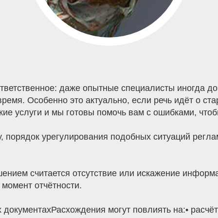
ответственное: даже опытные специалисты иногда до
овремя. Особенно это актуально, если речь идёт о с
ие услуги и мы готовы помочь вам с ошибками, что
у, порядок урегулирования подобных ситуаций регла
ушением считается отсутствие или искажение информ
 момент отчётности.
х документахРасхождения могут повлиять на:• расчё