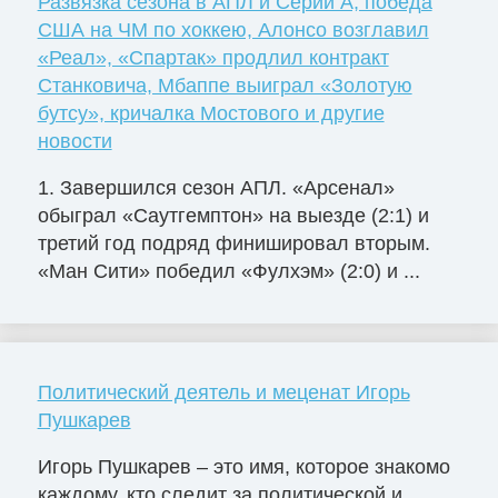
Развязка сезона в АПЛ и Серии А, победа
США на ЧМ по хоккею, Алонсо возглавил
«Реал», «Спартак» продлил контракт
Станковича, Мбаппе выиграл «Золотую
бутсу», кричалка Мостового и другие
новости
1. Завершился сезон АПЛ. «Арсенал»
обыграл «Саутгемптон» на выезде (2:1) и
третий год подряд финишировал вторым.
«Ман Сити» победил «Фулхэм» (2:0) и ...
Политический деятель и меценат Игорь
Пушкарев
Игорь Пушкарев – это имя, которое знакомо
каждому, кто следит за политической и