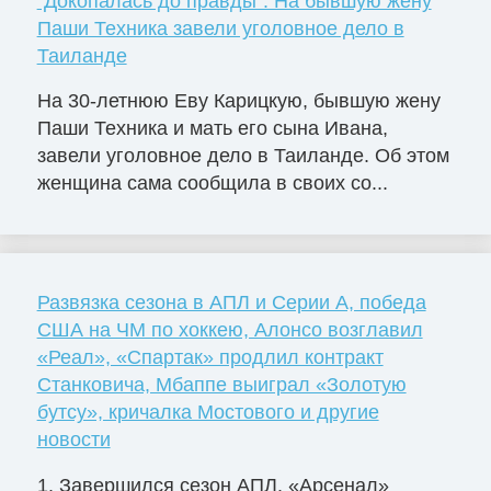
"Докопалась до правды". На бывшую жену
Паши Техника завели уголовное дело в
Таиланде
На 30-летнюю Еву Карицкую, бывшую жену
Паши Техника и мать его сына Ивана,
завели уголовное дело в Таиланде. Об этом
женщина сама сообщила в своих со...
Развязка сезона в АПЛ и Серии А, победа
США на ЧМ по хоккею, Алонсо возглавил
«Реал», «Спартак» продлил контракт
Станковича, Мбаппе выиграл «Золотую
бутсу», кричалка Мостового и другие
новости
1. Завершился сезон АПЛ. «Арсенал»