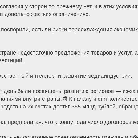
согласия у сторон по-прежнему нет, и в этих условия
в довольно жестких ограничениях.
поспорили, есть ли риски переохлаждения экономики
 стране недостаточно предложения товаров и услуг, 
вестиций.
усственный интеллект и развитие медиаиндустрии.
т день были посвящены развитию регионов — из-за
аниями внутри страны.📰 К началу июня количество
редств на их счетах достиг 365 млрд рублей, обращ
т, предполагая, что к концу года число договоров м
 стать недостаточные осведомленность граждан и о