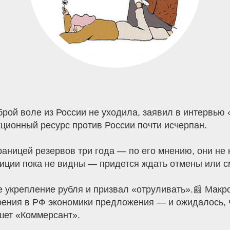
брой воле из России не уходила, заявил в интервь
кционный ресурс против России почти исчерпан.
раницей резервов три года — по его мнению, они не
иции пока не видны — придется ждать отмены или с
е укрепление рубля и призвал «отруливать».📰 Ма
роения в РФ экономики предложения — и ожидалось,
шет «Коммерсант».