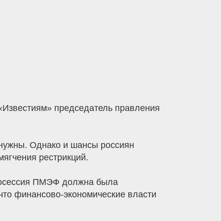
ю «Известиям» председатель правления
 нужны. Однако и шансы россиян
мягчения рестрикций.
кросессия ПМЭФ должна была
 что финансово-экономические власти