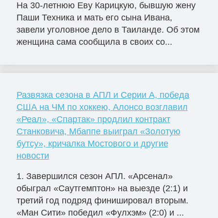
На 30-летнюю Еву Карицкую, бывшую жену
Паши Техника и мать его сына Ивана,
завели уголовное дело в Таиланде. Об этом
женщина сама сообщила в своих со...
Развязка сезона в АПЛ и Серии А, победа
США на ЧМ по хоккею, Алонсо возглавил
«Реал», «Спартак» продлил контракт
Станковича, Мбаппе выиграл «Золотую
бутсу», кричалка Мостового и другие
новости
1. Завершился сезон АПЛ. «Арсенал»
обыграл «Саутгемптон» на выезде (2:1) и
третий год подряд финишировал вторым.
«Ман Сити» победил «Фулхэм» (2:0) и ...