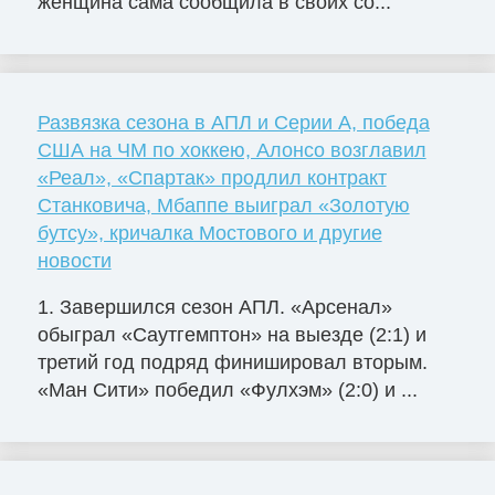
женщина сама сообщила в своих со...
Развязка сезона в АПЛ и Серии А, победа
США на ЧМ по хоккею, Алонсо возглавил
«Реал», «Спартак» продлил контракт
Станковича, Мбаппе выиграл «Золотую
бутсу», кричалка Мостового и другие
новости
1. Завершился сезон АПЛ. «Арсенал»
обыграл «Саутгемптон» на выезде (2:1) и
третий год подряд финишировал вторым.
«Ман Сити» победил «Фулхэм» (2:0) и ...