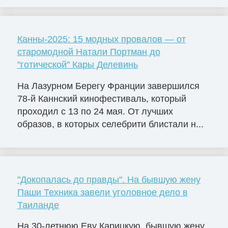
Канны-2025: 15 модных провалов — от
старомодной Натали Портман до
"готической" Кары Делевинь
На Лазурном Берегу Франции завершился
78-й Каннский кинофестиваль, который
проходил с 13 по 24 мая. От лучших
образов, в которых селебрити блистали н...
"Докопалась до правды". На бывшую жену
Паши Техника завели уголовное дело в
Таиланде
На 30-летнюю Еву Карицкую, бывшую жену