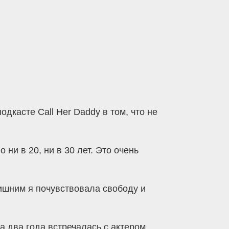
дкасте Call Her Daddy в том, что не
ни в 20, ни в 30 лет. Это очень
лишним я почувствовала свободу и
 два года встречалась с актером