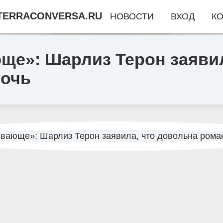
TERRACONVERSA.RU
НОВОСТИ
ВХОД
КО
ще»: Шарлиз Терон заявил
ночь