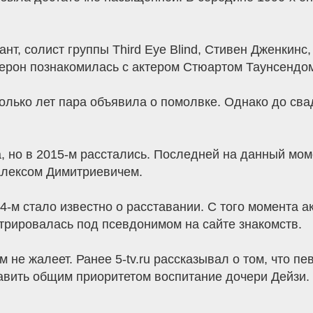
, солист группы Third Eye Blind, Стивен Дженкинс, 
Терон познакомилась с актером Стюартом Таунсендо
колько лет пара объявила о помолвке. Однако до сва
, но в 2015-м расстались. Последней на данный мом
Алексом Димитриевичем.
24-м стало известно о расставании. С того момента 
стрировалась под псевдонимом на сайте знакомств.
м не жалеет. Ранее 5-tv.ru рассказывал о том, что п
авить общим приоритетом воспитание дочери Дейзи.