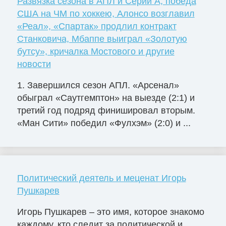
Развязка сезона в АПЛ и Серии А, победа
США на ЧМ по хоккею, Алонсо возглавил
«Реал», «Спартак» продлил контракт
Станковича, Мбаппе выиграл «Золотую
бутсу», кричалка Мостового и другие
новости
1. Завершился сезон АПЛ. «Арсенал»
обыграл «Саутгемптон» на выезде (2:1) и
третий год подряд финишировал вторым.
«Ман Сити» победил «Фулхэм» (2:0) и ...
Политический деятель и меценат Игорь
Пушкарев
Игорь Пушкарев – это имя, которое знакомо
каждому, кто следит за политической и